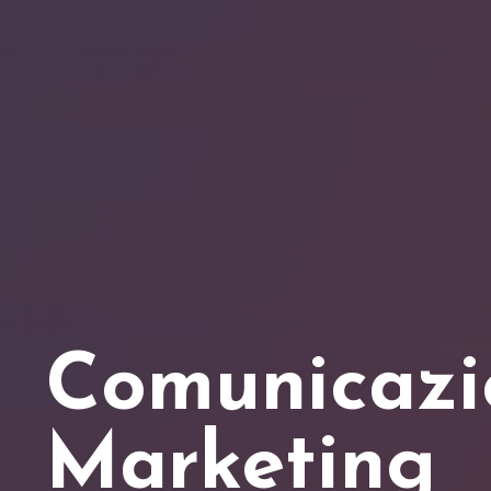
C
o
m
u
n
i
c
a
z
i
M
a
r
k
e
t
i
n
g