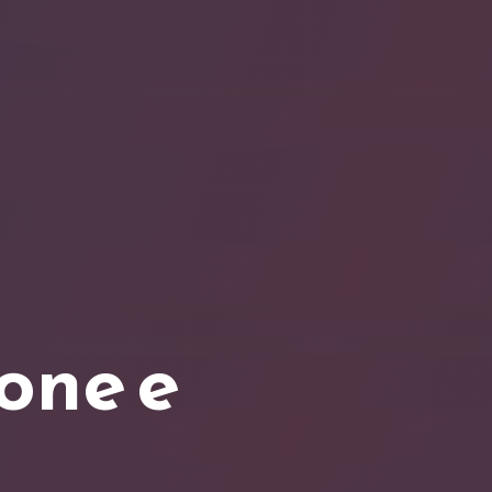
o
n
e
e