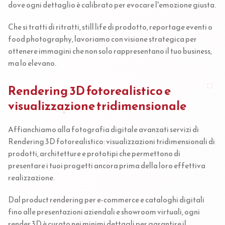
dove ogni dettaglio è calibrato per evocare l'emozione giusta.
Che si tratti di ritratti, still life di prodotto, reportage eventi o
food photography, lavoriamo con visione strategica per
ottenere immagini che non solo rappresentano il tuo business,
ma lo elevano.
Rendering 3D fotorealistico e
visualizzazione tridimensionale
Affianchiamo alla fotografia digitale avanzati servizi di
Rendering 3D fotorealistico: visualizzazioni tridimensionali di
prodotti, architetture e prototipi che permettono di
presentare i tuoi progetti ancora prima della loro effettiva
realizzazione.
Dal product rendering per e-commerce e cataloghi digitali
fino alle presentazioni aziendali e showroom virtuali, ogni
render 3D è curato nei minimi dettagli per garantire il