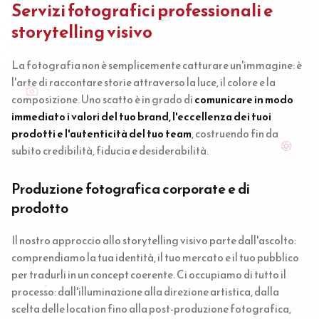
Servizi fotografici professionali e
storytelling visivo
La fotografia non è semplicemente catturare un'immagine: è
l'arte di raccontare storie attraverso la luce, il colore e la
composizione. Uno scatto è in grado di
comunicare in modo
immediato i valori del tuo brand, l'eccellenza dei tuoi
prodotti e l'autenticità del tuo team
, costruendo fin da
subito credibilità, fiducia e desiderabilità.
Produzione fotografica corporate e di
prodotto
Il nostro approccio allo storytelling visivo parte dall'ascolto:
comprendiamo la tua identità, il tuo mercato e il tuo pubblico
per tradurli in un concept coerente. Ci occupiamo di tutto il
processo: dall'illuminazione alla direzione artistica, dalla
scelta delle location fino alla post-produzione fotografica,