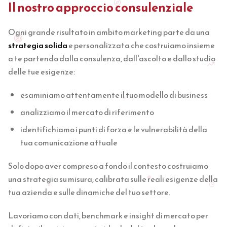
Il nostro approccio consulenziale
Ogni grande risultato in ambito marketing parte da una
strategia solida
e personalizzata che costruiamo insieme
a te partendo dalla consulenza, dall'ascolto e dallo studio
delle tue esigenze:
esaminiamo attentamente il tuo modello di business
analizziamo il mercato di riferimento
identifichiamo i punti di forza e le vulnerabilità della
tua comunicazione attuale
Solo dopo aver compreso a fondo il contesto costruiamo
una strategia su misura, calibrata sulle reali esigenze della
tua azienda e sulle dinamiche del tuo settore.
Lavoriamo con dati, benchmark e insight di mercato per