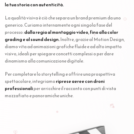
la tua storia con autenticità.
La qualità visiva è ciò che separa un brand premium da uno
generico. Curiamo internamente ogni singola fase del
processo:
dalla regia al montaggio video, fino alla color
grading e al sound design.
Inoltre, grazie al Motion Design,
diamo vita ad animazioni grafiche fluide e ad alto impatto
visivo, ideali per spiegare concetti complessi o per dare
dinamismo alla comunicazione digitale.
Per completare lo storytelling e offrire una prospettiva
spettacolare, integriamo
riprese aeree con droni
professionali
per arricchire il racconto con punti di vista
mozzafiato e panoramiche uniche.