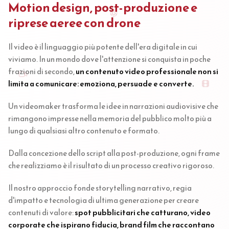
Motion design, post-produzione e
riprese aeree con drone
Il video è il linguaggio più potente dell'era digitale in cui
viviamo. In un mondo dove l'attenzione si conquista in poche
frazioni di secondo,
un contenuto video professionale non si
limita a comunicare: emoziona, persuade e converte.
Un videomaker trasforma le idee in narrazioni audiovisive che
rimangono impresse nella memoria del pubblico molto più a
lungo di qualsiasi altro contenuto e formato.
Dalla concezione dello script alla post-produzione, ogni frame
che realizziamo è il risultato di un processo creativo rigoroso.
Il nostro approccio fonde storytelling narrativo, regia
d'impatto e tecnologia di ultima generazione per creare
contenuti di valore:
spot pubblicitari che catturano, video
corporate che ispirano fiducia, brand film che raccontano