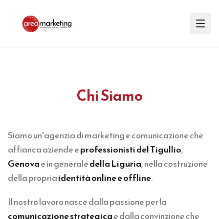
Chi Siamo
Siamo un'agenzia di marketing e comunicazione che
affianca aziende e
professionisti del Tigullio
,
Genova
e in generale
della Liguria
, nella costruzione
della propria
identità online e offline
.
Il nostro lavoro nasce dalla passione per la
comunicazione strategica
e dalla convinzione che