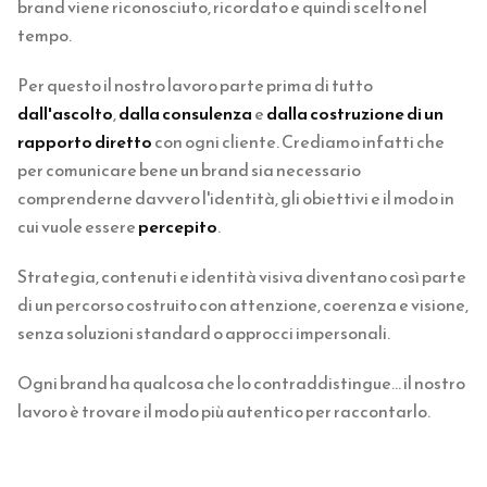
brand viene riconosciuto, ricordato e quindi scelto nel
tempo.
Per questo il nostro lavoro parte prima di tutto
dall'ascolto
,
dalla consulenza
e
dalla costruzione di un
rapporto diretto
con ogni cliente. Crediamo infatti che
per comunicare bene un brand sia necessario
comprenderne davvero l'identità, gli obiettivi e il modo in
cui vuole essere
percepito
.
Strategia, contenuti e identità visiva diventano così parte
di un percorso costruito con attenzione, coerenza e visione,
senza soluzioni standard o approcci impersonali.
Ogni brand ha qualcosa che lo contraddistingue… il nostro
lavoro è trovare il modo più autentico per raccontarlo.