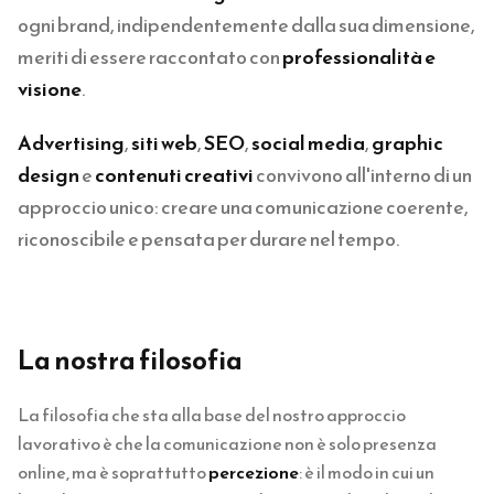
ogni brand, indipendentemente dalla sua dimensione,
meriti di essere raccontato con
professionalità e
visione
.
Advertising
,
siti web
,
SEO
,
social media
,
graphic
design
e
contenuti creativi
convivono all'interno di un
approccio unico: creare una comunicazione coerente,
riconoscibile e pensata per durare nel tempo.
La nostra filosofia
La filosofia che sta alla base del nostro approccio
lavorativo è che la comunicazione non è solo presenza
online, ma è soprattutto
percezione
: è il modo in cui un