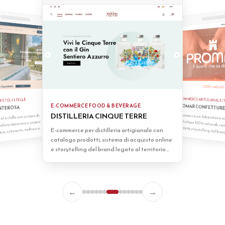
E-COMMERCE ARTIGIANALE 
HOTEL 4 STELLE
PROMAR CONFETTUR
E-COMMERCE FOOD & BEVERAGE
NTEROSA
DISTILLERIA CINQUE TERRE
E-commerce per laboratorio a
l 4 stelle con sistema di
lery immersiva e sezioni
, ristorante, wellness e
E-commerce per distilleria artigianale con
confetture 100% naturali, con catalogo prodotti, storytelling del brand e sistema di acquisto online.
catalogo prodotti, sistema di acquisto online
e storytelling del brand legato al territorio
delle Cinque Terre.
←
→