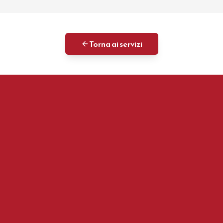
Torna ai servizi
Area Marketing
Via Trieste 56 - 16043 Chiavari (GE)
info@areamarketing.eu