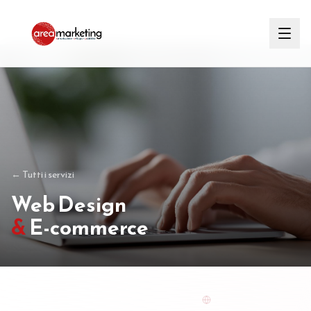
← Tutti i servizi
Web Design
&
E-commerce