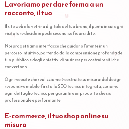
Lavoriamo per dare forma a un
racconto, il tuo
Il sito web è la vetrina digitale del tuo brand, il punto in cui ogni
visitatore decide in pochi secondi se fidarsi di te.
Noi progettiamo interfacce che guidano l'utente in un
percorso intuitivo, partendo dalla comprensione profonda del
tuo pubblico e degli obiettivi di business per costruire siti che
convertono.
Ogni website che realizziamo è costruito su misura: dal design
responsive mobile-first alla SEO tecnica integrata, curiamo
ogni dettaglio tecnico per garantire un prodotto che sia
professionale e performante.
E-commerce, il tuo shop online su
misura