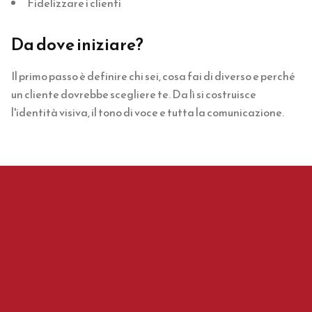
Fidelizzare i clienti
Da dove iniziare?
Il primo passo è definire chi sei, cosa fai di diverso e perché
un cliente dovrebbe scegliere te. Da lì si costruisce
l'identità visiva, il tono di voce e tutta la comunicazione.