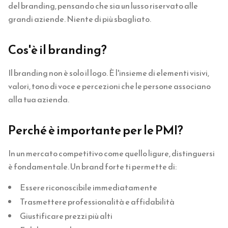
del branding, pensando che sia un lusso riservato alle
grandi aziende. Niente di più sbagliato.
Cos'è il branding?
Il branding non è solo il logo. È l'insieme di elementi visivi,
valori, tono di voce e percezioni che le persone associano
alla tua azienda.
Perché è importante per le PMI?
In un mercato competitivo come quello ligure, distinguersi
è fondamentale. Un brand forte ti permette di:
Essere riconoscibile immediatamente
Trasmettere professionalità e affidabilità
Giustificare prezzi più alti