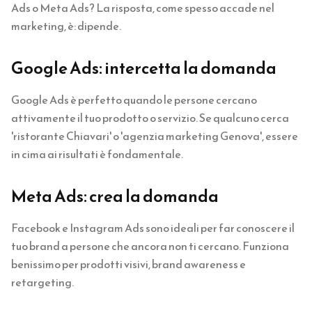
Ads o Meta Ads? La risposta, come spesso accade nel
marketing, è: dipende.
Google Ads: intercetta la domanda
Google Ads è perfetto quando le persone cercano
attivamente il tuo prodotto o servizio. Se qualcuno cerca
'ristorante Chiavari' o 'agenzia marketing Genova', essere
in cima ai risultati è fondamentale.
Meta Ads: crea la domanda
Facebook e Instagram Ads sono ideali per far conoscere il
tuo brand a persone che ancora non ti cercano. Funziona
benissimo per prodotti visivi, brand awareness e
retargeting.